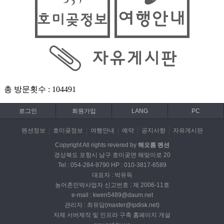
로그인
회원가입
LANG
PC
펜션정보
호미곶정보
여행안내
예약
공지사항
자유게시판
Copyright All rights revered by
해오름 펜션
경상북도 포항시 남구 호미곶면 해맞이로 20
Tel : 054-284-9790 HP : 010-3817-6589
대표자 : 박유득
농어촌민박사업자 신고번호 : 제 2006-11호
e-mail : kwen5489@daum.net
관리자 : 최유담(master@ipdisk.net)
자체 서버제작 및 인프라 구축 홈페이지 개설