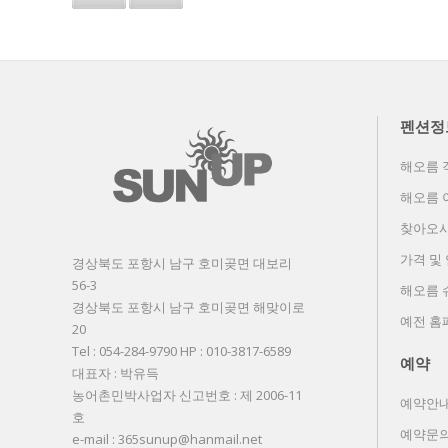
사이트 주소 변경됨
홈페이지 개편됨
+1
작성자:
사람
작성자:
사람
등록일: 2018-07-02
등록일: 2015-08-21
조회 수: 803
조회 수: 593
펜션정
해오름 
해오름 
찾아오시
가격 및
경상북도 포항시 남구 호미곶면 대보리
56-3
해오름 
경상북도 포항시 남구 호미곶면 해맞이로
예전 홈
20
Tel : 054-284-9790 HP : 010-3817-6589
예약
대표자 : 박유득
농어촌민박사업자 신고번호 : 제 2006-11
예약안
호
예약문
e-mail : 365sunup@hanmail.net