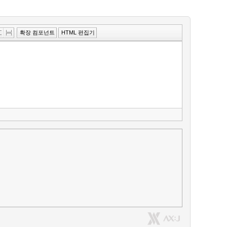
»
확장 컴포넌트
HTML 편집기
편
집
도
구
모
음
건
너
뛰
기