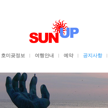
메뉴 건너뛰기
호미곶정보
여행안내
예약
공지사항