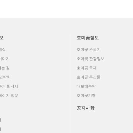
보
호미곶정보
객실
호미곶 관광지
이미지
호미곶 관광정보
는 길
호미곶 축제
 연락처
호미곶 특산물
슈퍼 & 낚시
대보해수탕
페이지 방문
호미곶기행
공지사항
내
의