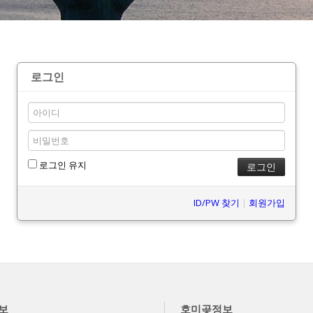
로그인
로그인 유지
ID/PW 찾기
|
회원가입
보
호미곶정보