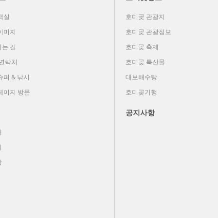
객실
호미곶 관광지
이미지
호미곶 관광정보
는 길
호미곶 축제
 연락처
호미곶 특산물
슈퍼 & 낚시
대보해수탕
페이지 방문
호미곶기행
공지사항
내
의
항