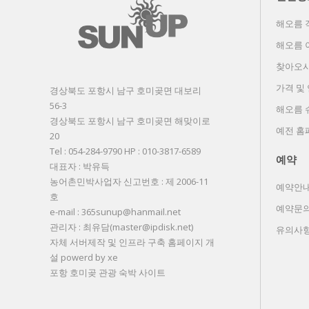
해오름 
해오름 
찾아오시
가격 및
경상북도 포항시 남구 호미곶면 대보리
56-3
해오름 
경상북도 포항시 남구 호미곶면 해맞이로
예전 홈
20
Tel : 054-284-9790 HP : 010-3817-6589
예약
대표자 : 박유득
농어촌민박사업자 신고번호 : 제 2006-11
예약안
호
예약문
e-mail : 365sunup@hanmail.net
관리자 : 최유담(master@ipdisk.net)
유의사
자체 서버제작 및 인프라 구축 홈페이지 개
설 powerd by xe
포항 호미곶 관광 숙박 사이트