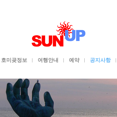
메뉴 건너뛰기
호미곶정보
여행안내
예약
공지사항