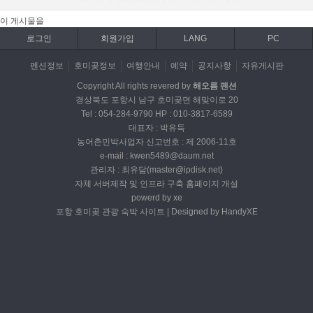
이 게시물을
로그인
회원가입
LANG
PC
펜션정보
호미곶정보
여행안내
예약
공지사항
자유게시판
Copyright All rights revered by
해오름 펜션
경상북도 포항시 남구 호미곶면 해맞이로 20
Tel : 054-284-9790 HP : 010-3817-6589
대표자 : 박유득
농어촌민박사업자 신고번호 : 제 2006-11호
e-mail : kwen5489@daum.net
관리자 : 최유담(master@ipdisk.net)
자체 서버제작 및 인프라 구축 홈페이지 개설
powerd by xe
포항 호미곶 관광 숙박 사이트 | Designed by HandyXE