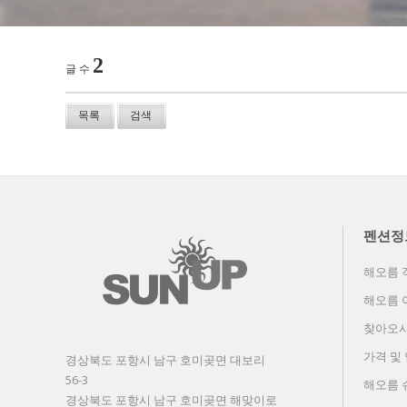
2
글 수
목록
검색
펜션정
해오름 
해오름 
찾아오시
가격 및
경상북도 포항시 남구 호미곶면 대보리
56-3
해오름 
경상북도 포항시 남구 호미곶면 해맞이로