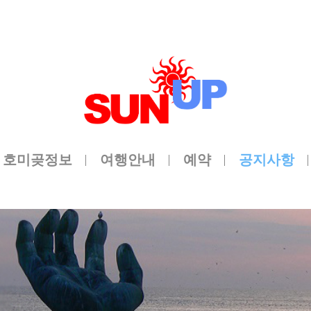
메뉴 건너뛰기
호미곶정보
여행안내
예약
공지사항