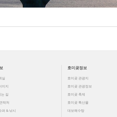
보
호미곶정보
객실
호미곶 관광지
이미지
호미곶 관광정보
는 길
호미곶 축제
 연락처
호미곶 특산물
슈퍼 & 낚시
대보해수탕